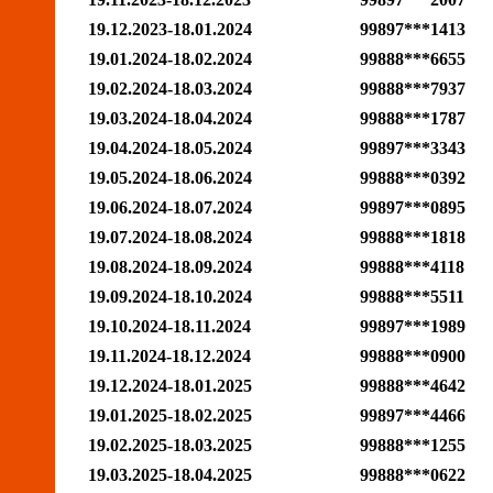
19.12.2023-18.01.2024
99897***1413
19.01.2024-18.02.2024
99888***6655
19.02.2024-18.03.2024
99888***7937
19.03.2024-18.04.2024
99888***1787
19.04.2024-18.05.2024
99897***3343
19.05.2024-18.06.2024
99888***0392
19.06.2024-18.07.2024
99897***0895
19.07.2024-18.08.2024
99888***1818
19.08.2024-18.09.2024
99888***4118
19.09.2024-18.10.2024
99888***5511
19.10.2024-18.11.2024
99897***1989
19.11.2024-18.12.2024
99888***0900
19.12.2024-18.01.2025
99888***4642
19.01.2025-18.02.2025
99897***4466
19.02.2025-18.03.2025
99888***1255
19.03.2025-18.04.2025
99888***0622