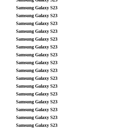
Samsung Galaxy S23
Samsung Galaxy S23
Samsung Galaxy S23
Samsung Galaxy S23
Samsung Galaxy S23
Samsung Galaxy S23
Samsung Galaxy S23
Samsung Galaxy S23
Samsung Galaxy S23
Samsung Galaxy S23
Samsung Galaxy S23
Samsung Galaxy S23
Samsung Galaxy S23
Samsung Galaxy S23
Samsung Galaxy S23
Samsung Galaxy S23