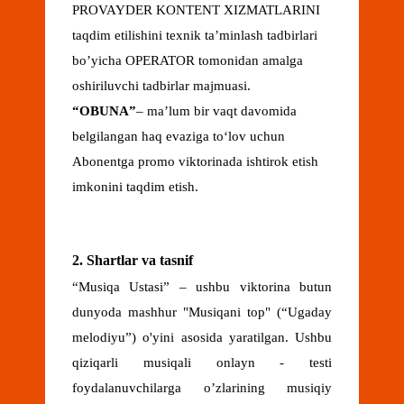
PROVAYDER KONTENT XIZMATLARINI
taqdim etilishini texnik ta’minlash tadbirlari
bo’yicha OPERATOR tomonidan amalga
oshiriluvchi tadbirlar majmuasi.
“OBUNA”
– maʼlum bir vaqt davomida
belgilangan haq evaziga toʻlov uchun
Abonentga promo viktorinada ishtirok etish
imkonini taqdim etish.
2. Shartlar va tasnif
“Musiqa Ustasi” – ushbu viktorina butun
dunyoda mashhur "Musiqani top" (“Ugaday
melodiyu”) o'yini asosida yaratilgan. Ushbu
qiziqarli musiqali onlayn - testi
foydalanuvchilarga o’zlarining musiqiy