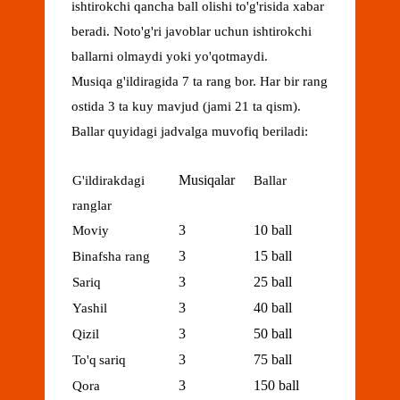
ishtirokchi qancha ball olishi to'g'risida xabar
beradi. Noto'g'ri javoblar uchun ishtirokchi
ballarni olmaydi yoki yo'qotmaydi.
Musiqa g'ildiragida 7 ta rang bor. Har bir rang
ostida 3 ta kuy mavjud (jami 21 ta qism).
Ballar quyidagi jadvalga muvofiq beriladi:
Musiqalar
G'ildirakdagi
Ballar
ranglar
3
10 ball
Moviy
3
15 ball
Binafsha rang
3
25 ball
Sariq
3
40 ball
Yashil
3
50 ball
Qizil
3
75 ball
To'q
sariq
3
150 ball
Qora