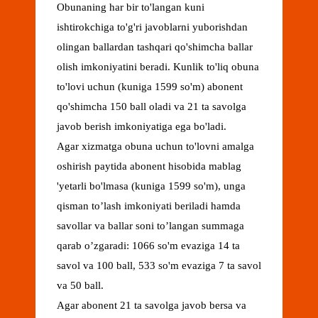
Obunaning har bir to'langan kuni
ishtirokchiga to'g'ri javoblarni yuborishdan
olingan ballardan tashqari qo'shimcha ballar
olish imkoniyatini beradi. Kunlik to'liq obuna
to'lovi uchun (kuniga 1599 so'm) abonent
qo'shimcha 150 ball oladi va 21 ta savolga
javob berish imkoniyatiga ega bo'ladi.
Agar xizmatga obuna uchun to'lovni amalga
oshirish paytida abonent hisobida mablag
'yetarli bo'lmasa (kuniga 1599 so'm), unga
qisman to’lash imkoniyati beriladi hamda
savollar va ballar soni to’langan summaga
qarab o’zgaradi: 1066 so'm evaziga 14 ta
savol va 100 ball, 533 so'm evaziga 7 ta savol
va 50 ball.
Agar abonent 21 ta savolga javob bersa va