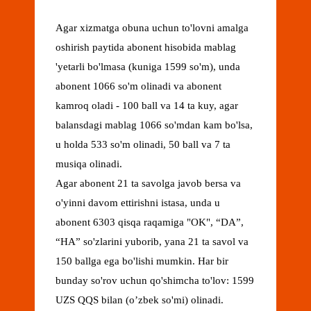
Agar xizmatga obuna uchun to'lovni amalga
oshirish paytida abonent hisobida mablag
'yetarli bo'lmasa (kuniga 1599 so'm), unda
abonent 1066 so'm olinadi va abonent
kamroq oladi - 100 ball va 14 ta kuy, agar
balansdagi mablag 1066 so'mdan kam bo'lsa,
u holda 533 so'm olinadi, 50 ball va 7 ta
musiqa olinadi.
Agar abonent 21 ta savolga javob bersa va
o'yinni davom ettirishni istasa, unda u
abonent 6303 qisqa raqamiga "OK", “DA”,
“HA” so'zlarini yuborib, yana 21 ta savol va
150 ballga ega bo'lishi mumkin. Har bir
bunday so'rov uchun qo'shimcha to'lov: 1599
UZS QQS bilan (o’zbek so'mi) olinadi.