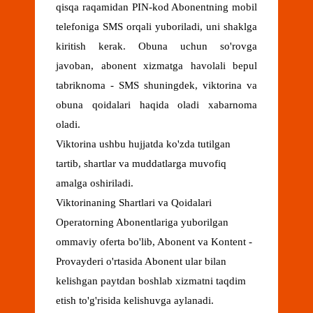
qisqa raqamidan PIN-kod Abonentning mobil
telefoniga SMS orqali yuboriladi, uni shaklga
kiritish kerak. Obuna uchun so'rovga
javoban, abonent xizmatga havolali bepul
tabriknoma - SMS shuningdek, viktorina va
obuna qoidalari haqida oladi xabarnoma
oladi.
Viktorina ushbu hujjatda ko'zda tutilgan
tartib, shartlar va muddatlarga muvofiq
amalga oshiriladi.
Viktorinaning Shartlari va Qoidalari
Operatorning Abonentlariga yuborilgan
ommaviy oferta bo'lib, Abonent va Kontent -
Provayderi o'rtasida Abonent ular bilan
kelishgan paytdan boshlab xizmatni taqdim
etish to'g'risida kelishuvga aylanadi.