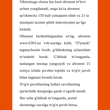
Viktorinaga obuna har kuni abonent to'lovi
uchun yangilanadi, unga ko'ra abonent
qo'shimcha 150 ball yutuqlarni olish va 21 ta
musiqani taxmin qilish imkoniyatini qo’lga
kiritadi.
Obunani faollashtirgandan so'ng, abonent
www.6303.uz veb-saytiga kirib, "O'ynash"
tugmachasini bosib, g'ildirakning aylanishini
to'xtatishi kerak. G'ildirak to'xtaganda,
tanlangan musiqa yangraydi va abonent 15
soniya ichida javobni topishi va to'g'ri javob
bilan tugmani bosishi kerak.
To'g'ri javoblarning ballari savollarning
qiyinchilik darajasiga qarab o'zgarib turadi.
Har safar g'ildirak to'xtaganda, portal
abonentga savolga to'g'ri javob bersa,