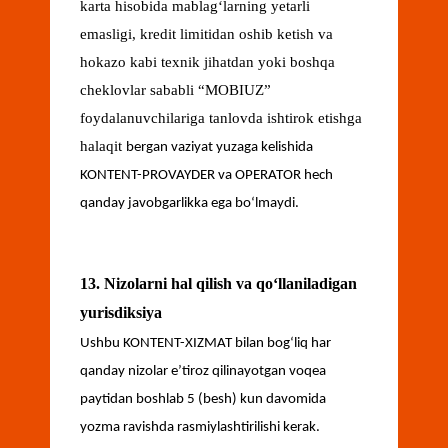
karta hisobida mablagʻlarning yetarli
emasligi, kredit limitidan oshib ketish va
hokazo kabi texnik jihatdan yoki boshqa
cheklovlar sababli “MOBIUZ”
foydalanuvchilariga tanlovda ishtirok etishga
halaqit
bergan vaziyat yuzaga kelishida
KONTENT-PROVAYDER va OPERATOR hech
qanday javobgarlikka ega boʻlmaydi.
13. Nizolarni hal qilish va qoʻllaniladigan
yurisdiksiya
Ushbu KONTENT-XIZMAT bilan bogʻliq har
qanday nizolar eʼtiroz qilinayotgan voqea
paytidan boshlab 5 (besh) kun davomida
yozma ravishda rasmiylashtirilishi kerak.