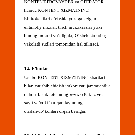
KONTENT-PROVAYDER va OPERATOR
hamda KONTENT-XIZMATNING
ishtirokchilari oʻrtasida yuzaga kelgan
ehtimoliy nizolar, tinch muzokaralar yoki
buning imkoni yoʻqligida, Oʻzbekistonning
vakolatli sudlari tomonidan hal qilinadi.
14. Eʼlonlar
Ushbu KONTENT-XIZMATNING shartlari
bilan tanishib chiqish imkoniyati jamoatchilik
uchun Tashkilotchining www.6303.uz
veb-
sayti va/yoki har qanday uning
ofislari/doʻkonlari orqali berilgan.