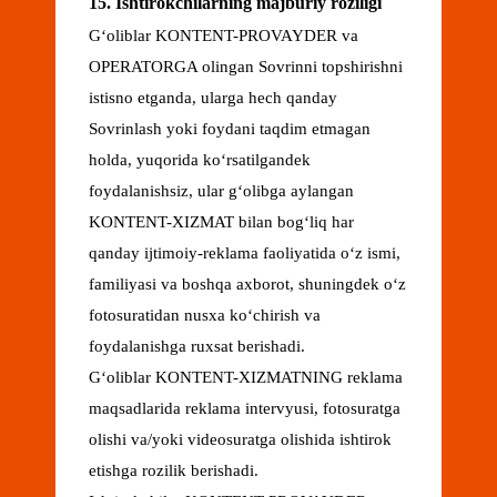
15. Ishtirokchilarning majburiy roziligi
Gʻoliblar KONTENT-PROVAYDER va
OPERATORGA olingan Sovrinni topshirishni
istisno etganda, ularga hech qanday
Sovrinlash yoki foydani taqdim etmagan
holda, yuqorida koʻrsatilgandek
foydalanishsiz, ular gʻolibga aylangan
KONTENT-XIZMAT bilan bogʻliq har
qanday ijtimoiy-reklama faoliyatida oʻz ismi,
familiyasi va boshqa axborot, shuningdek oʻz
fotosuratidan nusxa koʻchirish va
foydalanishga ruxsat berishadi.
Gʻoliblar KONTENT-XIZMATNING reklama
maqsadlarida reklama intervyusi, fotosuratga
olishi va/yoki videosuratga olishida ishtirok
etishga rozilik berishadi.