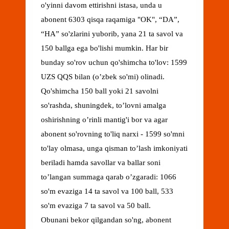
o'yinni davom ettirishni istasa, unda u
abonent 6303 qisqa raqamiga "OK", “DA”,
“HA” so'zlarini yuborib, yana 21 ta savol va
150 ballga ega bo'lishi mumkin. Har bir
bunday so'rov uchun qo'shimcha to'lov: 1599
UZS QQS bilan (o’zbek so'mi) olinadi.
Qo'shimcha 150 ball yoki 21 savolni
so'rashda, shuningdek, to’lovni amalga
oshirishning o’rinli mantig'i bor va agar
abonent so'rovning to'liq narxi - 1599 so'mni
to'lay olmasa, unga qisman to’lash imkoniyati
beriladi hamda savollar va ballar soni
to’langan summaga qarab o’zgaradi: 1066
so'm evaziga 14 ta savol va 100 ball, 533
so'm evaziga 7 ta savol va 50 ball.
Obunani bekor qilgandan so'ng, abonent