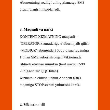
Abonentning roziligi uning xizmatga SMS
orqali ulanish hisoblanadi.
3. Maqsadi va narxi
KONTENT-XIZMATNING maqsadi –
OPERATOR xizmatlariga eʼtiborni jalb qilish.
“MOBIUZ” abonentlari 6303 qisqa raqamiga
1 bilan SMS yuborish orqali Viktorinada
ishtirok etishlari mumkin (tarif narxi: 1599
kuniga/soʻm/ QQS bilan).
Xizmatni o'chirish uchun Abonent 6303
raqamiga STOP so'zini yuborishi kerak.
4. Viktorina tili