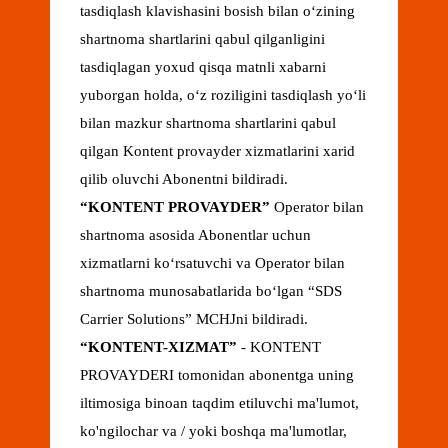
tasdiqlash klavishasini bosish bilan oʻzining
shartnoma shartlarini qabul qilganligini
tasdiqlagan yoxud qisqa matnli xabarni
yuborgan holda, oʻz roziligini tasdiqlash yoʻli
bilan mazkur shartnoma shartlarini qabul
qilgan Kontent provayder xizmatlarini xarid
qilib oluvchi Abonentni bildiradi.
“
KONTENT PROVAYDER
”
Operator bilan
shartnoma asosida Abonentlar uchun
xizmatlarni koʻrsatuvchi va Operator bilan
shartnoma munosabatlarida boʻlgan “SDS
Carrier Solutions” MCHJni bildiradi.
“
KONTENT-XIZMAT
”
- KONTENT
PROVAYDERI tomonidan abonentga uning
iltimosiga binoan taqdim etiluvchi ma'lumot,
ko'ngilochar va / yoki boshqa ma'lumotlar,