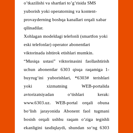
o’tkazilishi va shartlari to’g’risida SMS
yuborish yoki operatorning va kontent-
provayderning boshqa kanallari orqali xabar
qilinadilar.
Xohlagan modeldagi telefonli (smartfon yoki
eski telefonlar) operator abonentlari
viktorinada ishtirok etishlari mumkin.
“Musiqa ustasi” viktorinasini faollashtirish
uchun abonentlar 6303 qisqa raqamiga 1-
buyrug‘ini yuborishlari, *6303# terishlari
yoki xizmatning WEB-portalida
avtorizatsiyadan o‘tishlari kerak:
www.6303.uz. WEB-portal orqali obuna
bo‘lish jarayonida Abonent faol tugmani
bosish orqali ushbu raqam o‘ziga tegishli
ekanligini tasdiqlaydi, shundan so‘ng 6303