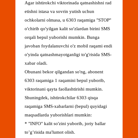
Agar ishtirokchi viktorinada qatnashishni rad
etishni istasa va sovrin yutish uchun
ochkolarni olmasa, u 6303 raqamiga "STOP"
o'chirib qo'yilgan kalit so'zlardan birini SMS
orqali bepul yuborishi mumkin. Bunga
javoban foydalanuvchi o'z mobil raqami endi
o'yinda qatnashmayotganligi to'g'risida SMS-
xabar oladi.
Obunani bekor qilgandan so'ng, abonent
6303 raqamiga 1 raqamini bepul yuborib,
viktorinani qayta faollashtirishi mumkin.
Shuningdek, ishtirokchilar 6303 qisqa
raqamiga SMS-xabarlarni (bepul) quyidagi
maqsadlarda yuborishlari mumkin:
* "INFO" kalit so'zini yuborib, joriy ballar
to’g’risida ma'lumot olish.