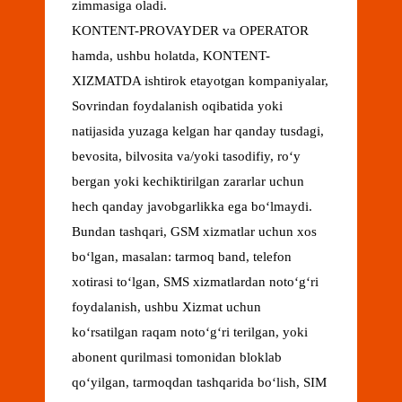
zimmasiga oladi.
KONTENT-PROVAYDER va OPERATOR
hamda, ushbu holatda, KONTENT-
XIZMATDA ishtirok etayotgan kompaniyalar,
Sovrindan foydalanish oqibatida yoki
natijasida yuzaga kelgan har qanday tusdagi,
bevosita, bilvosita va/yoki tasodifiy, roʻy
bergan yoki kechiktirilgan zararlar uchun
hech qanday javobgarlikka ega boʻlmaydi.
Bundan tashqari, GSM xizmatlar uchun xos
boʻlgan, masalan: tarmoq band, telefon
xotirasi toʻlgan, SMS xizmatlardan notoʻgʻri
foydalanish, ushbu Xizmat uchun
koʻrsatilgan raqam notoʻgʻri terilgan, yoki
abonent qurilmasi tomonidan bloklab
qoʻyilgan, tarmoqdan tashqarida boʻlish, SIM