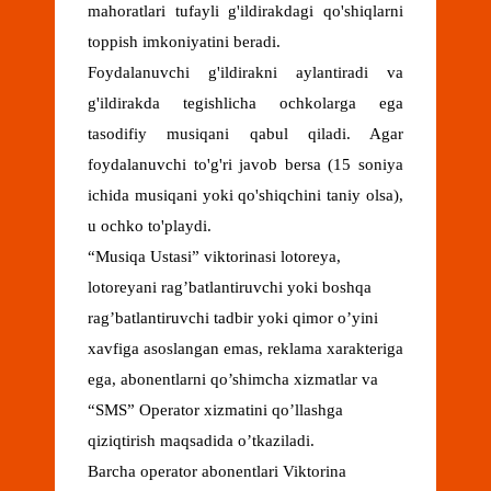
mahoratlari tufayli g'ildirakdagi qo'shiqlarni
toppish imkoniyatini beradi.
Foydalanuvchi g'ildirakni aylantiradi va
g'ildirakda tegishlicha ochkolarga ega
tasodifiy musiqani qabul qiladi. Agar
foydalanuvchi to'g'ri javob bersa (15 soniya
ichida musiqani yoki qo'shiqchini taniy olsa),
u ochko to'playdi.
“Musiqa Ustasi” viktorinasi lotoreya,
lotoreyani rag’batlantiruvchi yoki boshqa
rag’batlantiruvchi tadbir yoki qimor o’yini
xavfiga asoslangan emas, reklama xarakteriga
ega, abonentlarni qo’shimcha xizmatlar va
“SMS” Operator xizmatini qo’llashga
qiziqtirish maqsadida o’tkaziladi.
Barcha operator abonentlari Viktorina