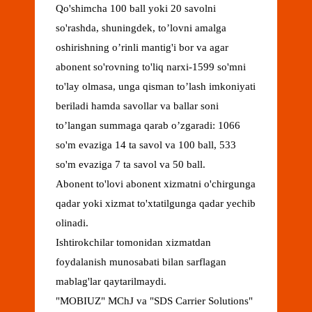
Qo'shimcha 100 ball yoki 20 savolni
so'rashda, shuningdek, to’lovni amalga
oshirishning o’rinli mantig'i bor va agar
abonent so'rovning to'liq narxi-1599 so'mni
to'lay olmasa, unga qisman to’lash imkoniyati
beriladi hamda savollar va ballar soni
to’langan summaga qarab o’zgaradi: 1066
so'm evaziga 14 ta savol va 100 ball, 533
so'm evaziga 7 ta savol va 50 ball.
Abonent to'lovi abonent xizmatni o'chirgunga
qadar yoki xizmat to'xtatilgunga qadar yechib
olinadi.
Ishtirokchilar tomonidan xizmatdan
foydalanish munosabati bilan sarflagan
mablag'lar qaytarilmaydi.
"MOBIUZ" MChJ va "SDS Carrier Solutions"