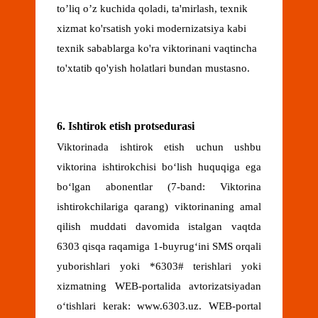
to’liq o’z kuchida qoladi, ta'mirlash, texnik
xizmat ko'rsatish yoki modernizatsiya kabi
texnik sabablarga ko'ra viktorinani vaqtincha
to'xtatib qo'yish holatlari bundan mustasno.
6. Ishtirok etish protsedurasi
Viktorinada ishtirok etish uchun ushbu
viktorina ishtirokchisi bo‘lish huquqiga ega
bo‘lgan abonentlar (7-band: Viktorina
ishtirokchilariga qarang) viktorinaning amal
qilish muddati davomida istalgan vaqtda
6303 qisqa raqamiga 1-buyrug‘ini SMS orqali
yuborishlari
yoki *6303# terishlari yoki
xizmatning WEB-portalida avtorizatsiyadan
o‘tishlari kerak: www.6303.uz. WEB-portal