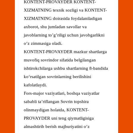
KONTENT-PROVAYDER KONTENT-
XIZMATNING texnik sozligi va KONTENT-
XIZMATNING doirasida foydalaniladigan
axborot, shu jumladan savollar va
javoblarning to’g’riligi uchun javobgarlikni
oʻz zimmasiga oladi.
KONTENT-PROVAYDER mazkur shartlarga
muvofiq sovrindor sifatida belgilangan
ishtirokchilarga ushbu shartlarning 8-bandida
koʻrsatilgan sovrinlarning berilishini
kafolatlaydi.
Fors-major vaziyatlari, boshqa vaziyatlar
sababli taʼriflangan Sovrin topshira
olinmaydigan holatda, KONTENT-
PROVAYDER uni teng qiymatligisiga
almashtirib berish majburiyatini oʻz