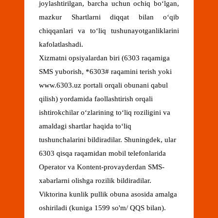
joylashtirilgan, barcha uchun ochiq boʻlgan,
mazkur Shartlarni diqqat bilan oʻqib
chiqqanlari va toʻliq tushunayotganliklarini
kafolatlashadi.
Xizmatni opsiyalardan biri (6303 raqamiga
SMS yuborish, *6303# raqamini terish yoki
www.6303.uz portali orqali obunani qabul
qilish) yordamida faollashtirish orqali
ishtirokchilar o‘zlarining to‘liq roziligini va
amaldagi shartlar haqida to‘liq
tushunchalarini bildiradilar. Shuningdek, ular
6303 qisqa raqamidan mobil telefonlarida
Operator va Kontent-provayderdan SMS-
xabarlarni olishga rozilik bildiradilar.
Viktorina kunlik pullik obuna asosida amalga
oshiriladi (kuniga 1599 so'm/ QQS bilan).