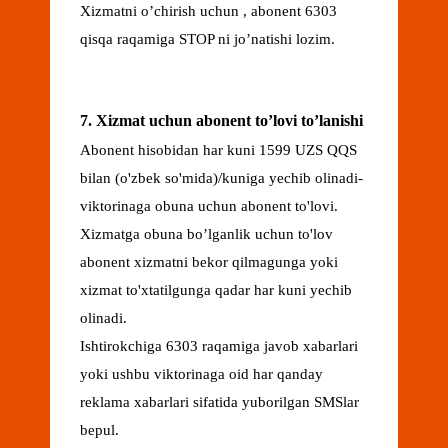
Xizmatni o’chirish uchun , abonent 6303
qisqa raqamiga STOP ni jo’natishi lozim.
7. Xizmat uchun abonent to’lovi to’lanishi
Abonent hisobidan har kuni 1599 UZS QQS
bilan (o'zbek so'mida)/kuniga yechib olinadi-
viktorinaga obuna uchun abonent to'lovi.
Xizmatga obuna bo’lganlik uchun to'lov
abonent xizmatni bekor qilmagunga yoki
xizmat to'xtatilgunga qadar har kuni yechib
olinadi.
Ishtirokchiga 6303 raqamiga javob xabarlari
yoki ushbu viktorinaga oid har qanday
reklama xabarlari sifatida yuborilgan SMSlar
bepul.