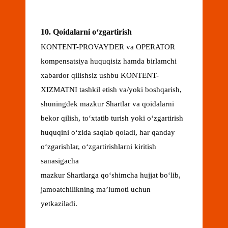
10. Qoidalarni oʻzgartirish
KONTENT-PROVAYDER va OPERATOR
kompensatsiya huquqisiz hamda birlamchi
xabardor qilishsiz ushbu KONTENT-
XIZMATNI tashkil etish va/yoki boshqarish,
shuningdek mazkur Shartlar va qoidalarni
bekor qilish, toʻxtatib turish yoki oʻzgartirish
huquqini oʻzida saqlab qoladi, har qanday
oʻzgarishlar, oʻzgartirishlarni kiritish
sanasigacha
mazkur Shartlarga qoʻshimcha hujjat boʻlib,
jamoatchilikning maʼlumoti uchun
yetkaziladi.