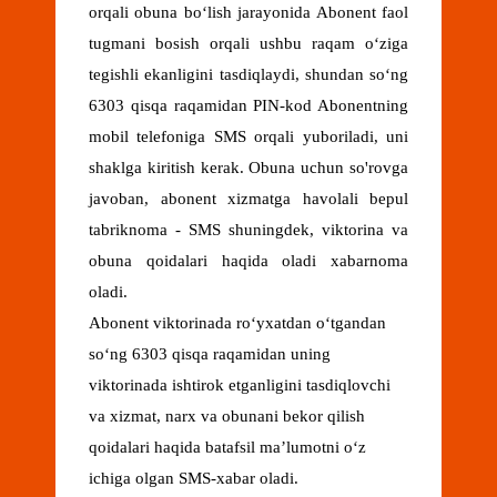
orqali obuna bo‘lish jarayonida Abonent faol
tugmani bosish orqali ushbu raqam o‘ziga
tegishli ekanligini tasdiqlaydi, shundan so‘ng
6303 qisqa raqamidan PIN-kod Abonentning
mobil telefoniga SMS orqali yuboriladi, uni
shaklga kiritish kerak. Obuna uchun so'rovga
javoban, abonent xizmatga havolali bepul
tabriknoma - SMS shuningdek, viktorina va
obuna qoidalari haqida oladi xabarnoma
oladi.
Abonent viktorinada roʻyxatdan oʻtgandan
soʻng 6303 qisqa raqamidan uning
viktorinada ishtirok etganligini tasdiqlovchi
va xizmat, narx va obunani bekor qilish
qoidalari haqida batafsil maʼlumotni oʻz
ichiga olgan SMS-xabar oladi.