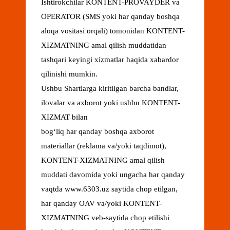
Ishtirokchilar KONTENT-PROVAYDER va
OPERATOR (SMS yoki har qanday boshqa
aloqa vositasi orqali) tomonidan KONTENT-
XIZMATNING amal qilish muddatidan
tashqari keyingi xizmatlar haqida xabardor
qilinishi mumkin.
Ushbu Shartlarga kiritilgan barcha bandlar,
ilovalar va axborot yoki ushbu KONTENT-
XIZMAT bilan
bogʻliq har qanday boshqa axborot
materiallar (reklama va/yoki taqdimot),
KONTENT-XIZMATNING amal qilish
muddati davomida yoki ungacha har qanday
vaqtda www.6303.uz saytida chop etilgan,
har qanday OAV va/yoki KONTENT-
XIZMATNING veb-saytida chop etilishi