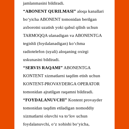
jamlanmasini bildiradi.
“
ABONENT QURILMASI
”
aloqa kanallari
boʻyicha ABONENT tomonidan berilgan
axborotni uzatish yoki qabul qilish uchun
TARMOQQA ulanadigan va ABONENTGA
tegishli (foydalanadigan) koʻchma
radiotelefon (uyali) aloqaning oxirgi
uskunasini bildiradi.
“
SERVIS RAQAMI
”
ABONENTGA
KONTENT xizmatlarni taqdim etish uchun
KONTENT-PROVAYDERGA OPERATOR
tomonidan ajratilgan raqamni bildiradi.
“
FOYDALANUVCHI
”
Kontent provayder
tomonidan taqdim etiladigan nomoddiy
xizmatlarni oluvchi va toʻlov uchun
foydalanuvchi, oʻz xohishi boʻyicha,