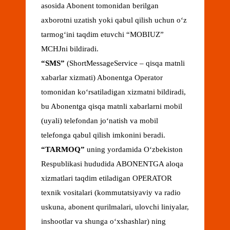
asosida Abonent tomonidan berilgan
axborotni uzatish yoki qabul qilish uchun oʻz
tarmogʻini taqdim etuvchi “MOBIUZ”
MCHJni bildiradi.
“
SMS
”
(ShortMessageService – qisqa matnli
xabarlar xizmati) Abonentga Operator
tomonidan koʻrsatiladigan xizmatni bildiradi,
bu Abonentga qisqa matnli xabarlarni mobil
(uyali) telefondan joʻnatish va mobil
telefonga qabul qilish imkonini beradi.
“
TARMOQ
”
uning yordamida Oʻzbekiston
Respublikasi hududida ABONENTGA aloqa
xizmatlari taqdim etiladigan OPERATOR
texnik vositalari (kommutatsiyaviy va radio
uskuna, abonent qurilmalari, ulovchi liniyalar,
inshootlar va shunga oʻxshashlar) ning