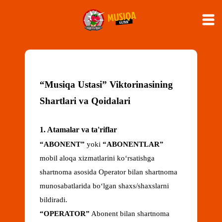
“Musiqa Ustasi” Viktorinasining
Shartlari va Qoidalari
1. Atamalar va ta'riflar
“
ABONENT
”
yoki
“
ABONENTLAR
”
mobil aloqa xizmatlarini koʻrsatishga
shartnoma asosida Operator bilan shartnoma
munosabatlarida boʻlgan shaxs/shaxslarni
bildiradi.
“
OPERATOR
”
Abonent bilan shartnoma