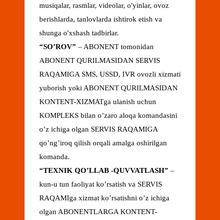
musiqalar, rasmlar, videolar, o'yinlar, ovoz
berishlarda, tanlovlarda ishtirok etish va
shunga o'xshash tadbirlar.
“SO’ROV”
– ABONENT tomonidan
ABONENT QURILMASIDAN SERVIS
RAQAMIGA SMS, USSD, IVR ovozli xizmati
yuborish yoki ABONENT QURILMASIDAN
KONTENT-XIZMATga ulanish uchun
KOMPLEKS bilan o’zaro aloqa komandasini
o’z ichiga olgan SERVIS RAQAMIGA
qo’ng’iroq qilish orqali amalga oshirilgan
komanda.
“TEXNIK QO’LLAB -QUVVATLASH”
–
kun-u tun faoliyat ko’rsatish va SERVIS
RAQAMIga xizmat ko’rsatishni o’z ichiga
olgan ABONENTLARGA KONTENT-