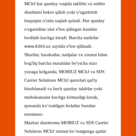
MChJ har qanday vaqtda taklifni va ushbu
shartlarni bekor qilish yoki o'zgartirish
huquqini o'zida saqlab qoladi. Har qanday
o'zgarishlar ular e'lon qilingan kundan
boshlab kuchga kiradi. Barcha nashrlar
.uz saytida e'lon qilinadi.
www.6303
Shartlar, harakatlar, natijalar va xizmat bilan
bog'liq barcha masalalar bo'yicha nizo
yuzaga kelganda, MOBIUZ MChJ va SDS
Carrier Solutions MChJ qarorlari qat'iy
hisoblanadi va hech qanday talablar yoki
muhokamalar kuchga kirmasligi kerak,
qonunda ko’rsatilgan holatlar bundan
mustasno.
Mazkur shartnoma MOBIUZ va SDS Carrier
Solutions MChJ xizmat ko’rsatgunga qadar