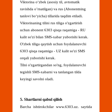
Viktorina oʻzbek (asosiy til, avtomatik
ravishda o’rnatilgan) va rus (Abonentning
tanlovi boʻyicha) tillarida taqdim etiladi.
Viktorinaning tilini rus tiliga o'zgartirish
uchun abonent 6303 qisqa raqamiga - RU
kalit so'zi bilan SMS-xabar yuborishi kerak.
O'zbek tiliga qaytish uchun foydalanuvchi
6303 qisqa raqamiga - UZ kalit so'zi SMS
orqali yuborishi kerak.
Tilni o'zgartirgandan so'ng, foydalanuvchi
tegishli SMS-xabarni va tanlangan tilda
keyingi savolni oladi.
5. Shartlarni qabul qilish
Barcha ishtirokchilar www.6303.uz. saytida