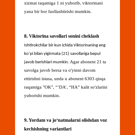
xizmat raqamiga 1 ni yuborib, viktorinani
yana bir bor faollashtirishi mumkin.
8. Viktorina savollari sonini cheklash
Ishtirokchilar bir kun ichida Viktorinaning eng
koʻpi bilan yigirmata (21) savollariga bepul
Agar abonent 21 ta
javob berishlari mumkin.
savolga javob bersa va o'yinni davom
ettirishni istasa, unda u abonent 6303 qisqa
raqamiga "OK", “’DA’, “HA” kalit so'zlarini
yuborishi mumkin.
9. Yordam va joʻnatmalarni olishdan voz
kechishning variantlari